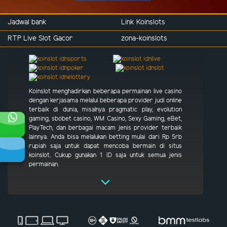
Jadwal bank
Link Koinslots
RTP Live Slot Gacor
zona-koinslots
Koinslot menghadirkan beberapa permainan live casino
dengan kerjasama melalui beberapa provider judi online
terbaik di dunia, misalnya pragmatic play, evolution
gaming, sbobet casino, WM Casino, Sexy Gaming, eBet,
PlayTech, dan berbagai macam jenis provider terbaik
lainnya. Anda bisa melalukan betting mulai dari Rp 5rb
rupiah saja untuk dapat mencoba bermain di situs
koinslot. Cukup gunakan 1 ID saja untuk semua jenis
permainan.