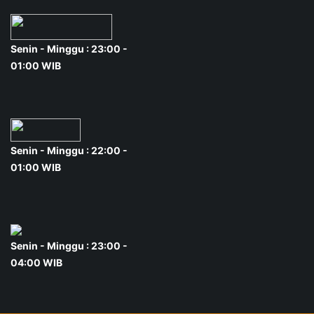
Senin - Minggu : 23:00 -
01:00 WIB
Senin - Minggu : 22:00 -
01:00 WIB
Senin - Minggu : 23:00 -
04:00 WIB