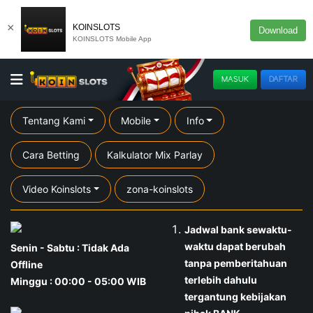
×
KOINSLOTS
Download
KOINSLOTS Mobile App
MASUK
DAFTAR
Tentang Kami
Mobile
Info
Cara Betting
Kalkulator Mix Parlay
Video Koinslots
zona-koinslots
Jadwal bank sewaktu-
waktu dapat berubah
Senin -
Sabtu : Tidak Ada
tanpa pemberitahuan
Offline
terlebih dahulu
Minggu : 00:00 - 05:00 WIB
tergantung kebijakan