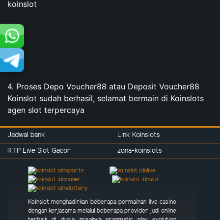
koinslot
4. Proses Depo Voucher88 atau Deposit Voucher88
Koinslot sudah berhasil, selamat bermain di Koinslots
agen slot terpercaya
Jadwal bank
Link Koinslots
RTP Live Slot Gacor
zona-koinslots
Koinslot menghadirkan beberapa permainan live casino
dengan kerjasama melalui beberapa provider judi online
terbaik di dunia, misalnya pragmatic play, evolution