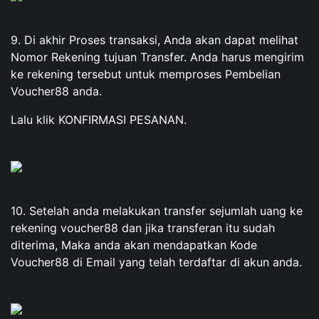
9. Di akhir Proses transaksi, Anda akan dapat melihat
Nomor Rekening tujuan Transfer. Anda harus mengirim
ke rekening tersebut untuk memproses Pembelian
Voucher88 anda.
Lalu klik KONFIRMASI PESANAN.
10. Setelah anda melakukan transfer sejumlah uang ke
rekening voucher88 dan jika transferan itu sudah
diterima, Maka anda akan mendapatkan Kode
Voucher88 di Email yang telah terdaftar di akun anda.